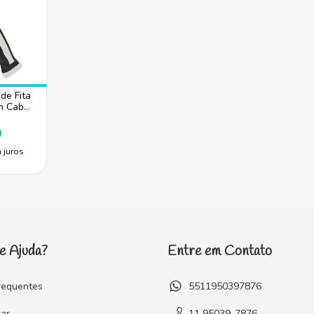
de Fita
m Cabo
 3”
hador de
0
 juros
e Ajuda?
Entre em Contato
requentes
5511950397876
ar
11 95039-7876