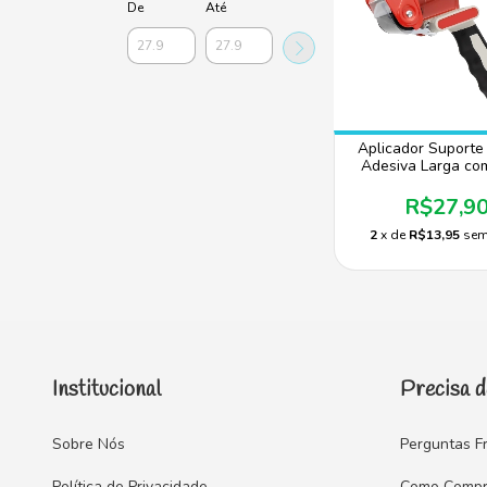
De
Até
Aplicador Suporte 
Adesiva Larga co
Emborrachado
Profissional - Fec
R$27,9
Caixas
2
x de
R$13,95
sem
Institucional
Precisa d
Sobre Nós
Perguntas F
Política de Privacidade
Como Compr