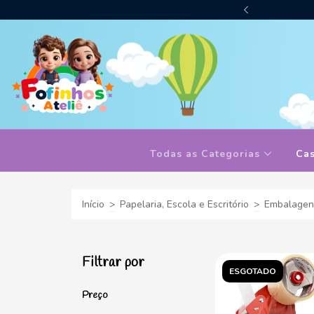
Desconto Pagando no PIX
Todas as Categorias
Ca
Início
>
Papelaria, Escola e Escritório
>
Embalagen
Filtrar por
ESGOTADO
Preço