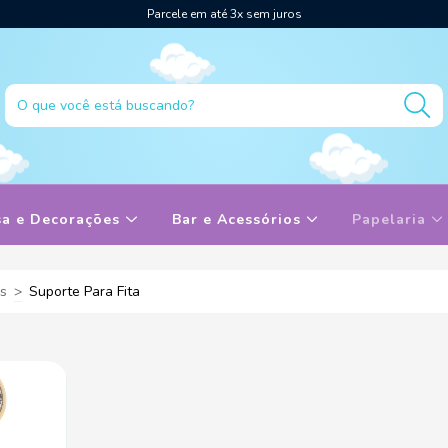
Parcele em até 3x sem juros
sa e Decorações
Bar e Acessórios
Papelaria
s
>
Suporte Para Fita