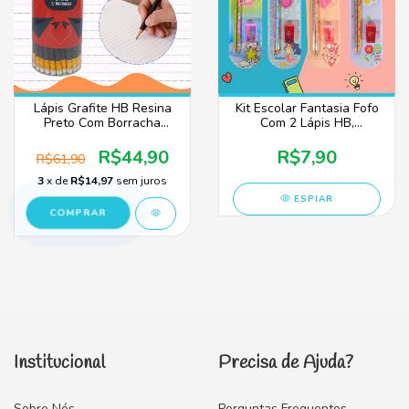
Lápis Grafite HB Resina
Kit Escolar Fantasia Fofo
Preto Com Borracha
Com 2 Lápis HB,
Sextavado - 72 Peças
Borracha E Apontador
R$44,90
R$7,90
R$61,90
3
x de
R$14,97
sem juros
ESPIAR
Institucional
Precisa de Ajuda?
Sobre Nós
Perguntas Frequentes