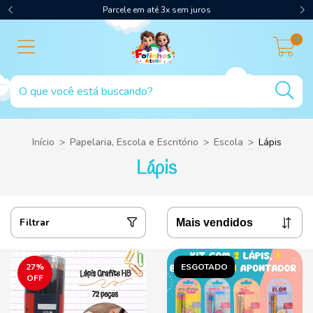
Parcele em até 3x sem juros
0
Início
>
Papelaria, Escola e Escritório
>
Escola
>
Lápis
Lápis
Filtrar
27
%
ESGOTADO
OFF