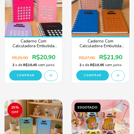
Caderno Com
Caderno Com
Calculadora Embutida
Calculadora Embutida
Espiral 72 Folhas
Espiral 80 Folhas Estilo
Colorido
Couro – Anotações +
R$20,90
R$21,90
R$25,90
R$27,90
Cálculo
2
x de
R$10,45
sem juros
2
x de
R$10,95
sem juros
COMPRAR
COMPRAR
25
%
ESGOTADO
OFF