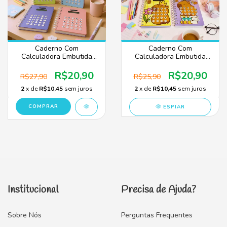
Caderno Com
Caderno Com
Calculadora Embutida
Calculadora Embutida
Espiral 80 Folhas
Espiral 80 Folhas
Degradê - Anotações
Capivara – Anotações +
R$20,90
R$20,90
R$27,90
R$25,90
Cálculos No Mesmo
Cálculos no Mesmo
Lugar
Lugar
2
x de
R$10,45
sem juros
2
x de
R$10,45
sem juros
COMPRAR
ESPIAR
Institucional
Precisa de Ajuda?
Sobre Nós
Perguntas Frequentes