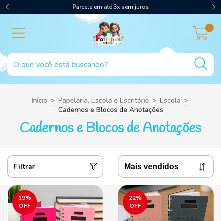
Parcele em até 3x sem juros
0
Início
>
Papelaria, Escola e Escritório
>
Escola
>
Cadernos e Blocos de Anotações
Cadernos e Blocos de Anotações
Filtrar
19
%
22
%
OFF
OFF