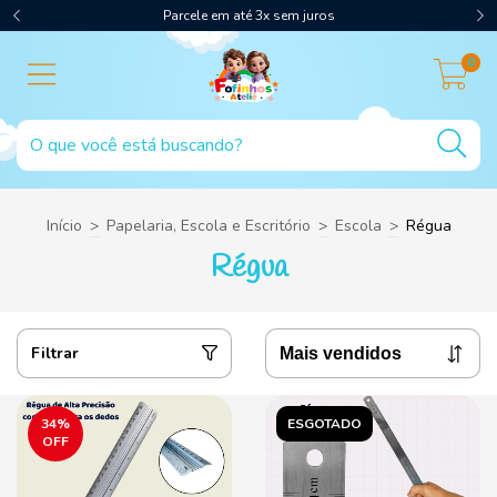
Parcele em até 3x sem juros
0
Início
>
Papelaria, Escola e Escritório
>
Escola
>
Régua
Régua
Filtrar
34
%
ESGOTADO
OFF