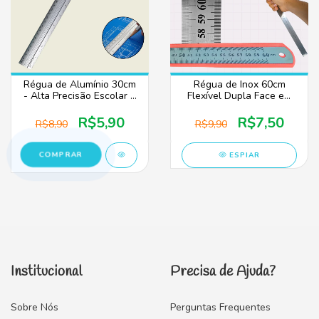
Régua de Alumínio 30cm
Régua de Inox 60cm
- Alta Precisão Escolar e
Flexível Dupla Face em
Escritório
Cm e Polegadas – Alta
Precisão e Durabilidade
R$5,90
R$7,50
R$8,90
R$9,90
ESPIAR
Institucional
Precisa de Ajuda?
Sobre Nós
Perguntas Frequentes